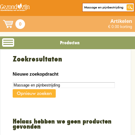
Artikelen
0
€ 0.00 korting
Producten
Zoekresultaten
Nieuwe zoekopdracht
Helaas hebben we geen producten
gevonden